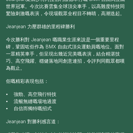
世界冠軍。今次比賽雲集全球頂尖車手，以高難度特技同
驚險刺激嘅表演，令現場觀眾全程目不轉睛，高潮迭起。
Jeanjean 力壓群雄的里程碑勝利
今次勝利對 Jeanjean 嘅職業生涯來說是一個重要里程
碑，鞏固咗佢作為 BMX 自由式頂尖運動員嘅地位。面對
一眾精英車手，佢呈現出幾近完美嘅表演，結合精湛技
巧、高空飛躍、穩健落地同創意連招，令評判同觀眾都嘆
為觀止。
佢嘅精彩表現包括：
⦁ 強勁、高空飛行特技
⦁ 流暢無縫嘅場地過渡
⦁ 自信而獨特嘅招式
Jeanjean 對勝利感言道：