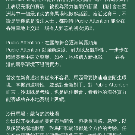
上表現亮眼的賽駒，被視為潛力無限的新星，預計會在亞
洲其中一個最頂尖的賽馬場地掀起話題。臨近比賽日，不
論是馬迷還是投注人士，都期待 Public Attention 能否在
香港草地上交出一場令人難忘的初次演出。
Public Attention：在國際舞台逐漸嶄露頭角
Public Attention 以強勁速度、耐力以及競爭性，一步步在
國際賽事中建立聲譽。如今，牠將踏入新挑戰 —— 在香
港的競爭環境下證明實力。
首次在新賽道出賽從來不容易。馬匹需要快速適應陌生環
境、掌握跑道特性，並應對全新對手。對 Public Attention
而言，沙田既是考驗，也是絕佳機會，看看牠的海外實力
能否成功在本地賽場上延續。
沙田馬場：嚴苛的試煉場
沙田以其要求高的賽道布局聞名，包括長直路、急彎，以
及多變的場地狀態，對馬匹和騎師都是全方位的考驗。任