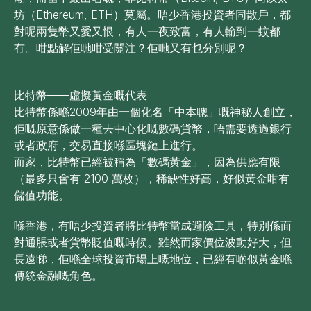
坊（Ethereum, ETH）莫屬。唔少香港投資者同散戶，都
對呢兩隻幣又愛又恨，有人一夜致富，有人輸到一蚊都
冇。咁點解佢哋咁受關注？佢哋又有乜分別呢？
比特幣——虛擬黃金嘅代表
比特幣係喺2009年由一個化名「中本聰」嘅神秘人創立，
佢嘅原意係做一種去中心化嘅數碼貨幣，唔需要透過銀行
或者政府，交易直接喺區塊鏈上進行。
而家，比特幣已經被稱為「數碼黃金」，因為供應有限
（最多只會有 2100 萬枚），稀缺性好高，好似黃金咁有
儲值功能。
喺香港，有唔少投資者將比特幣當成避險工具，特別係面
對通脹或者貨幣貶值嘅時候。雖然而家價位波動好大，但
長遠睇，佢喺全球投資市場上嘅地位，已經有啲似黃金喺
傳統金融嘅角色。