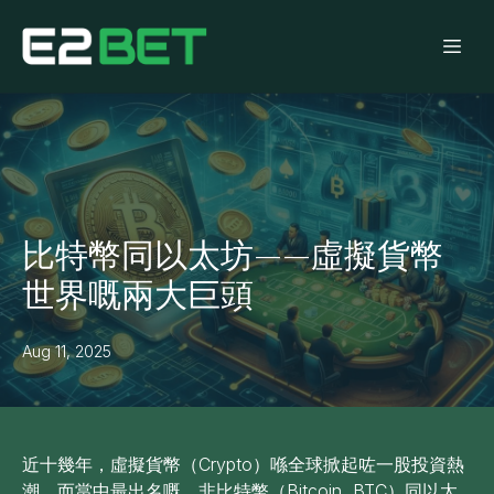
比特幣同以太坊——虛擬貨幣
世界嘅兩大巨頭
Aug 11, 2025
近十幾年，虛擬貨幣（Crypto）喺全球掀起咗一股投資熱
潮，而當中最出名嘅，非比特幣（Bitcoin, BTC）同以太