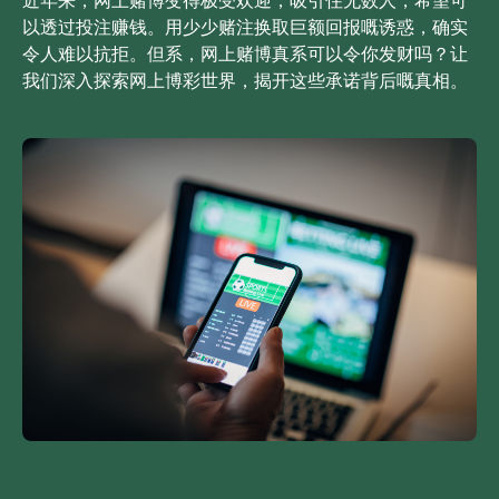
近年来，网上赌博变得极受欢迎，吸引住无数人，希望可
以透过投注赚钱。用少少赌注换取巨额回报嘅诱惑，确实
令人难以抗拒。但系，网上赌博真系可以令你发财吗？让
我们深入探索网上博彩世界，揭开这些承诺背后嘅真相。