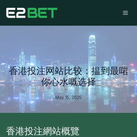
香港投注网站比较：揾到最啱
你心水嘅选择
May 15, 2025
香港投注網站概覽