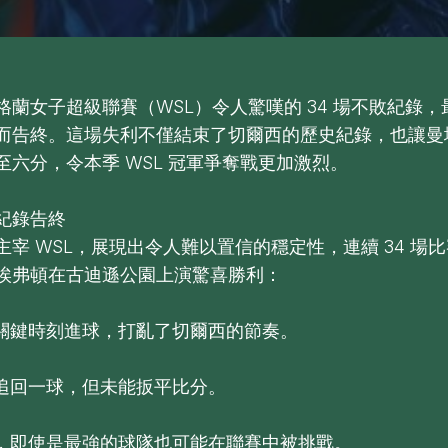
蘭女子超級聯賽（WSL）令人驚嘆的 34 場不敗紀錄，最終
而告終。這場失利不僅結束了切爾西的歷史紀錄，也讓曼
至六分，令本季 WSL 冠軍爭奪戰更加激烈。
紀錄告終
主宰 WSL，展現出令人難以置信的穩定性，連續 34 場
埃弗頓在古迪遜公園上演驚喜勝利：
在關鍵時刻進球，打亂了切爾西的節奏。
雖追回一球，但未能扳平比分。
示，即使是最強的球隊也可能在聯賽中被挑戰。