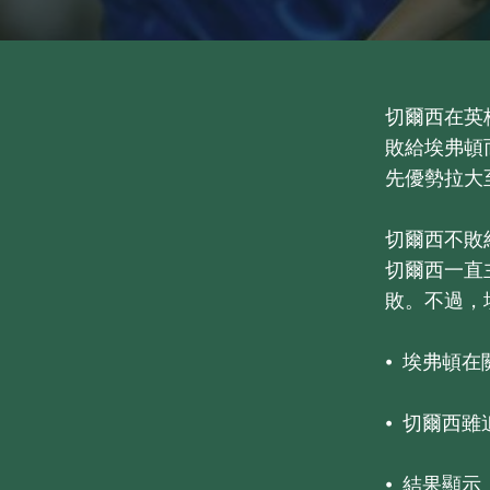
切爾西在英格
敗給埃弗頓
先優勢拉大
切爾西不敗
切爾西一直
敗。不過，
⦁ 埃弗頓
⦁ 切爾西
⦁ 結果顯