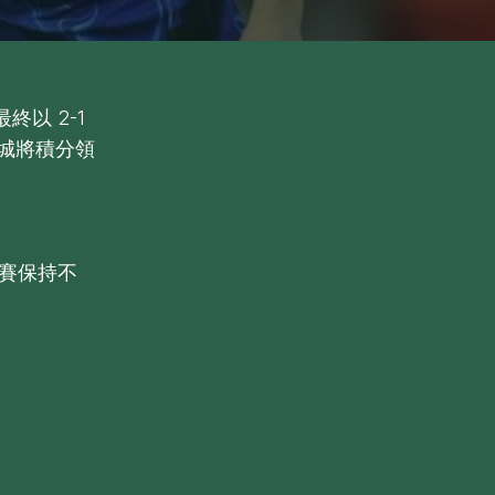
以 2-1
城將積分領
比賽保持不