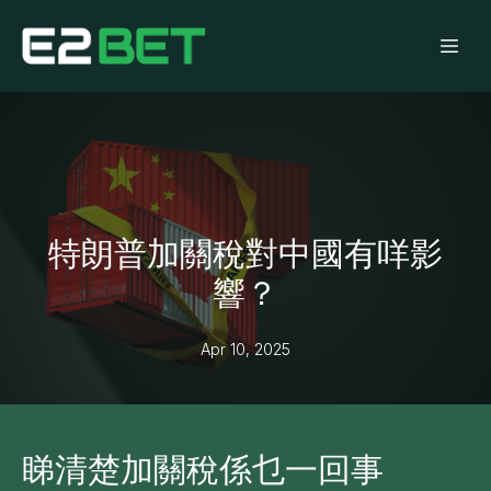
特朗普加關稅對中國有咩影
響？
Apr 10, 2025
睇清楚加關稅係乜一回事