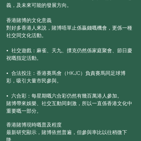
義，及未來可能的發展方向。
香港賭博的文化意義
對好多香港人來說，賭博唔單止係贏錢嘅機會，更係一種
社交同文化活動。
⦁ 社交遊戲：麻雀、天九、撲克仍然係家庭聚會、節日慶
祝嘅指定活動。
⦁ 合法投注：香港賽馬會（HKJC）負責賽馬同足球博
彩，吸引大量市民參與。
⦁ 六合彩：每星期嘅六合彩仍然有幾百萬港人參加。
賭博帶來娛樂、社交互動同刺激，所以一直係香港文化中
重要嘅一部分。
香港賭博現時嘅普及程度
最新研究顯示，賭博依然普遍，但參與率比以往稍微下
降。