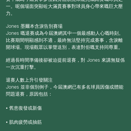
一。呢個場面突顯咗大滿貫賽事對球員身心帶來嘅巨大壓
力。
Jones 墨爾本含淚告別賽場
Jones 嘅退賽成為今屆澳網其中一個最感動人心嘅時刻。
比賽期間明顯感到不適，最終無法堅持完成賽事，含淚離
開球場。現場觀眾以掌聲送別，表達對佢嘅支持同尊重。
經過長時間準備後卻被迫提前退賽，對 Jones 來講無疑係
一次沉重打擊。
退賽人數上升引發關注
Jones 並非個別例子，今屆澳網已有多名球員因傷或體能
問題退賽，原因包括：
⦁ 舊患復發或新傷
⦁ 肌肉疲勞或抽筋