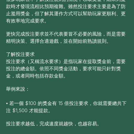
款時才發現流程比預期複雜。雖然投注要求主要是為了防
止濫用獎金，但了解其運作方式可以幫助玩家更順利、更
有效率地完成要求。
更快完成投注要求並不代表要冒不必要的風險，而是需要
精明決策、選擇合適遊戲，並在開始前熟讀規則。
了解投注要求
投注要求（又稱流水要求）是指玩家在提取獎金前，需要
投注的總金額。依照不同獎金活動，要求可能只針對獎
金，或者同時包括存款金額。
舉例來說：
⦁ 若一個 $100 的獎金有 15 倍投注要求，你就需要總共下
注 $1,500 才能提款。
投注要求越低，完成速度就越快，也越容易。