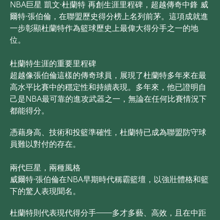
NBA巨星 凱文·杜蘭特 再創生涯里程碑，超越傳奇中鋒 威
爾特·張伯倫，在聯盟歷史得分榜上名列前茅。這項成就進
一步彰顯杜蘭特作為籃球歷史上最偉大得分手之一的地
位。
杜蘭特生涯的重要里程碑
超越像張伯倫這樣的傳奇球員，展現了杜蘭特多年來在最
高水平比賽中的穩定性和持續表現。多年來，他已證明自
己是NBA最可靠的進攻武器之一，無論在任何比賽情況下
都能得分。
憑藉身高、技術和投籃準確性，杜蘭特已成為聯盟防守球
員難以對付的存在。
兩代巨星，兩種風格
威爾特·張伯倫在NBA早期時代稱霸籃壇，以強壯體格和籃
下的驚人表現聞名。
杜蘭特則代表現代得分手——多才多藝、高效，且在中距