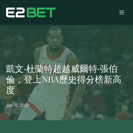
凱文·杜蘭特超越威爾特·張伯
倫，登上NBA歷史得分榜新高
度
Jan 11, 2026