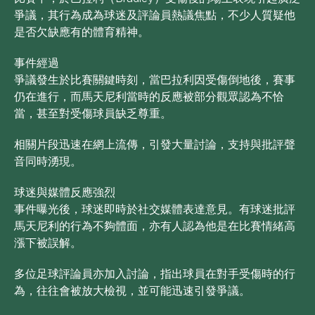
爭議，其行為成為球迷及評論員熱議焦點，不少人質疑他
是否欠缺應有的體育精神。
事件經過
爭議發生於比賽關鍵時刻，當巴拉利因受傷倒地後，賽事
仍在進行，而馬天尼利當時的反應被部分觀眾認為不恰
當，甚至對受傷球員缺乏尊重。
相關片段迅速在網上流傳，引發大量討論，支持與批評聲
音同時湧現。
球迷與媒體反應強烈
事件曝光後，球迷即時於社交媒體表達意見。有球迷批評
馬天尼利的行為不夠體面，亦有人認為他是在比賽情緒高
漲下被誤解。
多位足球評論員亦加入討論，指出球員在對手受傷時的行
為，往往會被放大檢視，並可能迅速引發爭議。