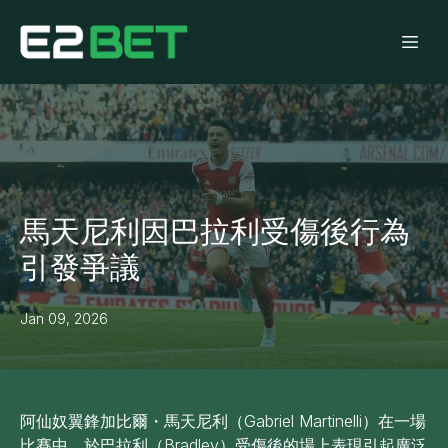
馬天尼利因巴拉利受傷後行為
引發爭議
Jan 09, 2026
阿仙奴翼鋒加比爾・馬天尼利（Gabriel Martinelli）在一場
比賽中，於巴拉利（Bradley）受傷後的場上表現引起廣泛