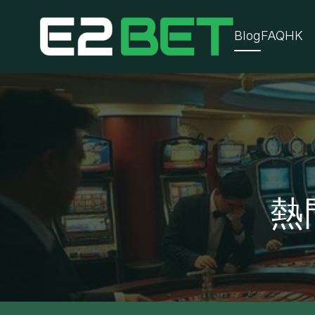
Blog
FAQ
HK
熱