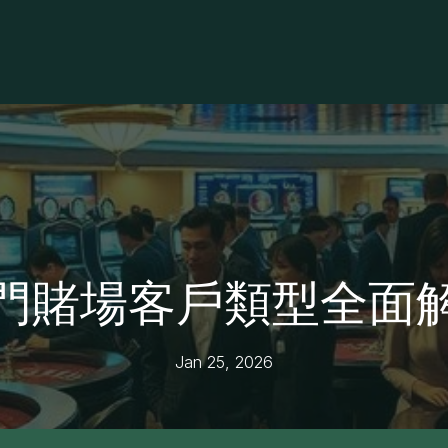
門賭場客戶類型全面
Jan 25, 2026