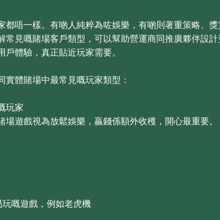
家都唔一樣。有啲人純粹為咗娛樂，有啲則著重策略、獎
解常見嘅賭場客戶類型，可以幫助營運商同推廣夥伴設計
用戶體驗，真正貼近玩家需要。
同實體賭場中最常見嘅玩家類型：
嘅玩家
賭場遊戲視為放鬆娛樂，贏錢係額外收穫，開心最重要。
單易玩嘅遊戲，例如老虎機