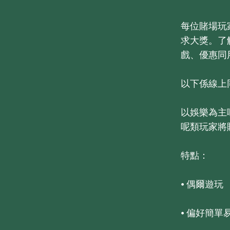
每位賭場玩
求大獎。了
戲、優惠同
以下係線上
以娛樂為主
呢類玩家將
特點：
⦁ 偶爾遊玩
⦁ 偏好簡