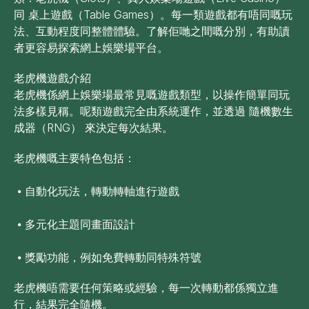
同 桌上遊戲（Table Games）。每一類遊戲都有唔同嘅玩
法、互動程度同整體體驗。了解佢哋之間嘅分別，有助讀
者更容易探索網上娛樂場平台。
老虎機遊戲介紹
老虎機係網上娛樂場最常見嘅遊戲類型，以操作簡單同玩
法多樣見稱。呢類遊戲完全由系統運作，並透過 隨機數生
成器（RNG） 來決定每次結果。
老虎機嘅主要特色包括：
⦁ 自動化玩法，轉動轉軸進行遊戲
⦁ 多元化主題同畫面設計
⦁ 獎勵功能，例如免費轉動同特殊符號
老虎機唔需要任何策略或經驗，每一次轉動都係獨立進
行，結果完全隨機。