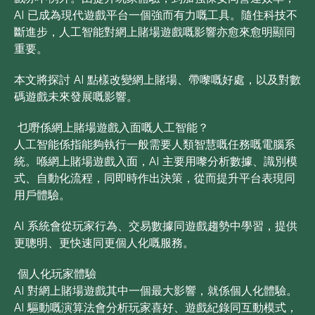
AI 已成為現代遊戲平台一個強而有力嘅工具。隨住科技不
斷進步，人工智能對網上賭場遊戲嘅影響亦愈來愈明顯同
重要。
本文將探討 AI 點樣改變網上賭場、帶嚟嘅好處，以及對數
碼遊戲未來發展嘅影響。
乜嘢係網上賭場遊戲入面嘅人工智能？
人工智能係指能夠執行一般需要人類智慧嘅任務嘅電腦系
統。喺網上賭場遊戲入面，AI 主要用嚟分析數據、識別模
式、自動化流程，同即時作出決策，從而提升平台表現同
用戶體驗。
AI 系統會從玩家行為、交易數據同遊戲趨勢中學習，提供
更聰明、更快速同更個人化嘅服務。
個人化玩家體驗
AI 對網上賭場遊戲其中一個最大影響，就係個人化體驗。
AI 驅動嘅演算法會分析玩家喜好、遊戲紀錄同互動模式，