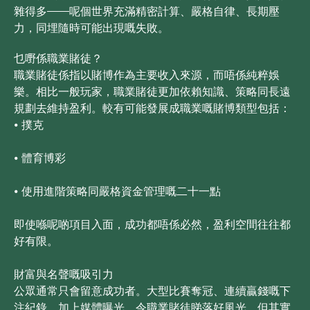
雜得多——呢個世界充滿精密計算、嚴格自律、長期壓
力，同埋隨時可能出現嘅失敗。
乜嘢係職業賭徒？
職業賭徒係指以賭博作為主要收入來源，而唔係純粹娛
樂。相比一般玩家，職業賭徒更加依賴知識、策略同長遠
規劃去維持盈利。較有可能發展成職業嘅賭博類型包括：
⦁ 撲克
⦁ 體育博彩
⦁ 使用進階策略同嚴格資金管理嘅二十一點
即使喺呢啲項目入面，成功都唔係必然，盈利空間往往都
好有限。
財富與名聲嘅吸引力
公眾通常只會留意成功者。大型比賽奪冠、連續贏錢嘅下
注紀錄，加上媒體曝光，令職業賭徒睇落好風光。但其實