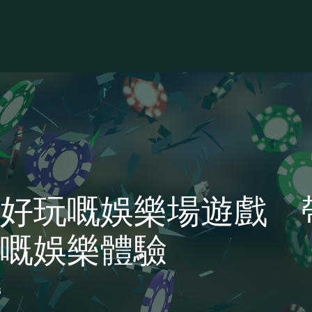
好玩嘅娛樂場遊戲 
嘅娛樂體驗
6