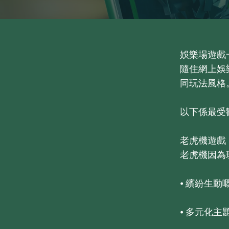
娛樂場遊戲
隨住網上娛
同玩法風格
以下係最受
老虎機遊戲
老虎機因為
⦁ 繽紛生動
⦁ 多元化主