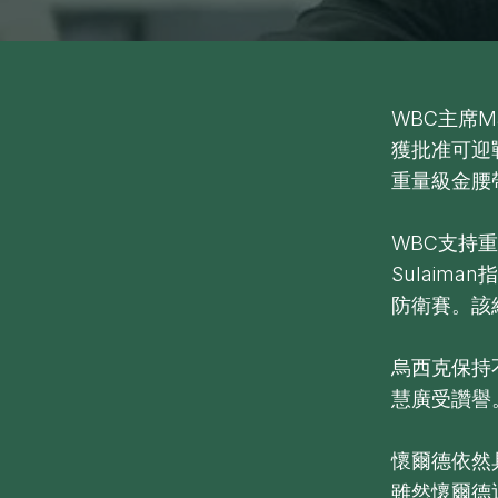
WBC主席Ma
獲批准可迎戰
重量級金腰
WBC支持
Sulaim
防衛賽。該
烏西克保持
慧廣受讚譽
懷爾德依然
雖然懷爾德