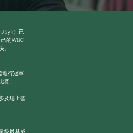
 Usyk）已
自己的WBC
決。
德進行冠軍
比賽。
步及場上智
量級最具威