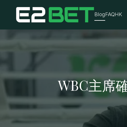
Blog
FAQ
HK
WBC主席