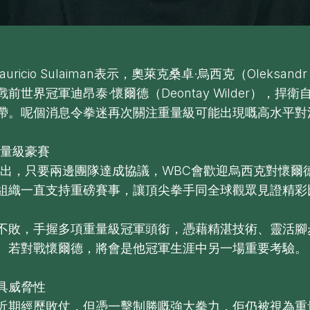
uricio Sulaiman表示，奧萊克桑卓·烏西克（Oleksandr
前世界冠軍迪昂泰·懷爾德（Deontay Wilder），捍衛
帶。呢個消息令拳迷再次關注重量級可能出現嘅高水平對
重量級豪賽
an指出，只要兩邊團隊達成協議，WBC會歡迎烏西克對懷爾
組織一直支持重磅賽事，讓頂尖拳手同全球觀眾見證精彩
不敗，手握多項重量級冠軍頭銜，憑藉精湛技術、靈活腳
。若對戰懷爾德，將會是他冠軍生涯中另一場重要考驗。
具威脅性
近期經歷敗仗，但憑一擊制勝嘅強大拳力，佢仍被視為重