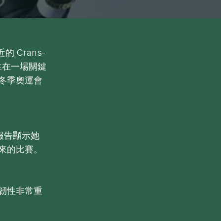
 Crans-
生在一場關鍵
冬季奧運會
報告顯示她
來的比賽。
韌性非常重