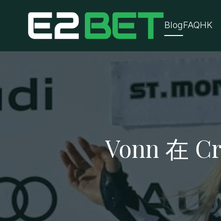
Blog
FAQ
HK
Vonn 在 