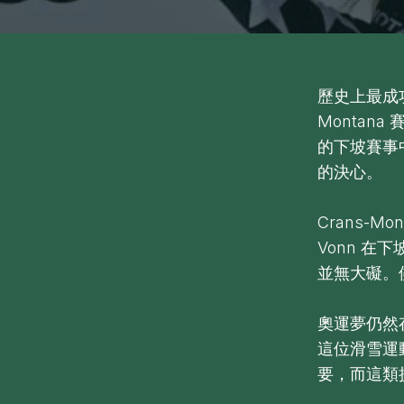
歷史上最成功
Monta
的下坡賽事
的決心。
Crans-Mo
Vonn 
並無大礙。
奧運夢仍然
這位滑雪運
要，而這類