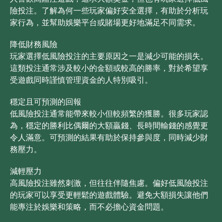
險投注。了解為何一些玩家偏好安全選擇，有助於分析玩
家行為，並幫助娛樂平台或賭場更好地滿足不同需求。
降低財務風險
玩家選擇低風險投注的主要原因之一是減少可能的損失。
這類投注通常涉及較小的金額或較高的勝率，對於希望享
受遊戲同時謹慎管理資金的人特別吸引。
穩定且可預測的回報
低風險投注通常能帶來較小但較頻繁的獲勝。很多玩家認
為，穩定的勝利比偶爾的大額贏錢、長時間輸錢的感覺更
令人滿意。可預測的結果有助於保持參與度，同時減少財
務壓力。
減輕壓力
高風險投注雖然刺激，但往往伴隨焦慮。偏好低風險投注
的玩家可以享受更輕鬆的遊戲體驗。避免大額損失讓他們
能專注於娛樂和策略，而不必擔心資金問題。